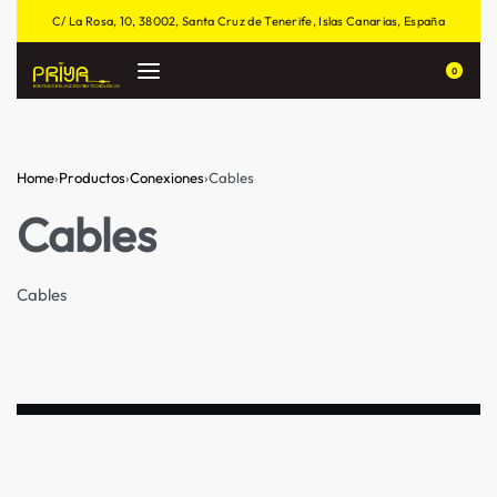
C/ La Rosa, 10, 38002, Santa Cruz de Tenerife, Islas Canarias, España
0
Home
›
Productos
›
Conexiones
›
Cables
Cables
Cables