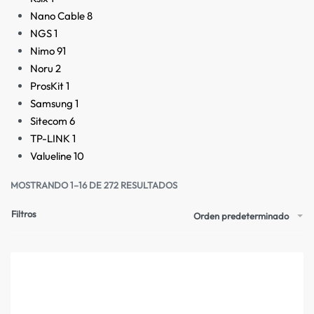
Nano Cable
8
NGS
1
Nimo
91
Noru
2
ProsKit
1
Samsung
1
Sitecom
6
TP-LINK
1
Valueline
10
MOSTRANDO 1–16 DE 272 RESULTADOS
Filtros
Orden predeterminado