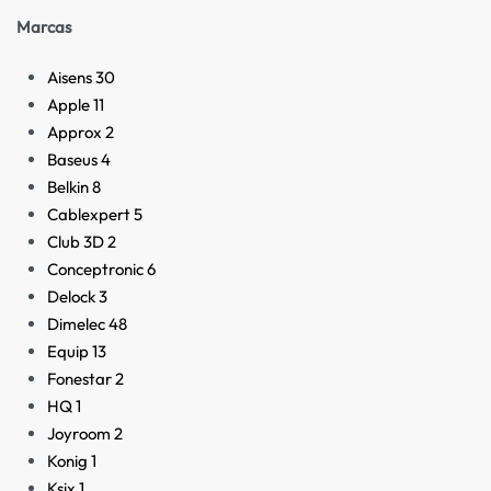
Marcas
Aisens
30
Apple
11
Approx
2
Baseus
4
Belkin
8
Cablexpert
5
Club 3D
2
Conceptronic
6
Delock
3
Dimelec
48
Equip
13
Fonestar
2
HQ
1
Joyroom
2
Konig
1
Ksix
1