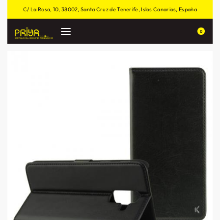
C/ La Rosa, 10, 38002, Santa Cruz de Tenerife, Islas Canarias, España
0