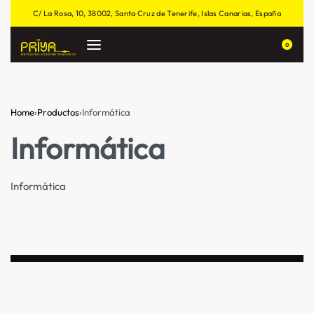
C/ La Rosa, 10, 38002, Santa Cruz de Tenerife, Islas Canarias, España
0
Home
›
Productos
›
Informática
Informática
Informática