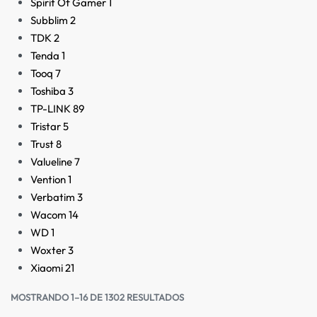
Spirit Of Gamer
1
Subblim
2
TDK
2
Tenda
1
Tooq
7
Toshiba
3
TP-LINK
89
Tristar
5
Trust
8
Valueline
7
Vention
1
Verbatim
3
Wacom
14
WD
1
Woxter
3
Xiaomi
21
MOSTRANDO 1–16 DE 1302 RESULTADOS