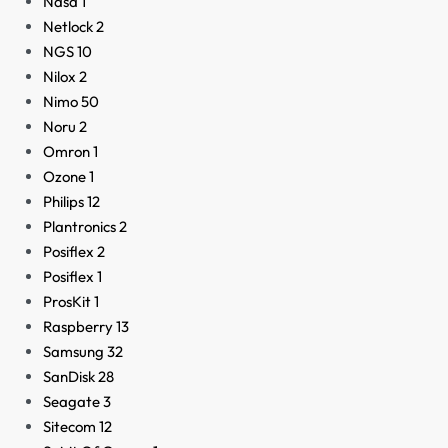
Nasa
1
Netlock
2
NGS
10
Nilox
2
Nimo
50
Noru
2
Omron
1
Ozone
1
Philips
12
Plantronics
2
Posiflex
2
Posiflex
1
ProsKit
1
Raspberry
13
Samsung
32
SanDisk
28
Seagate
3
Sitecom
12