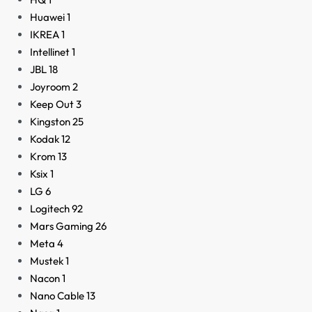
Huawei
1
IKREA
1
Intellinet
1
JBL
18
Joyroom
2
Keep Out
3
Kingston
25
Kodak
12
Krom
13
Ksix
1
LG
6
Logitech
92
Mars Gaming
26
Meta
4
Mustek
1
Nacon
1
Nano Cable
13