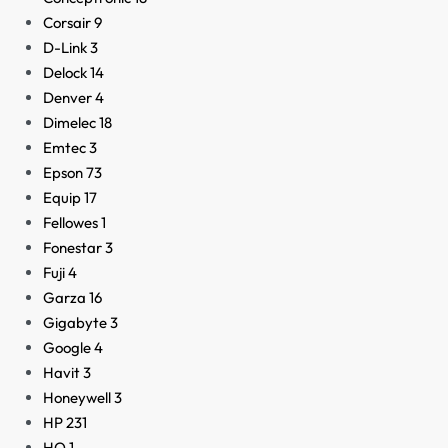
Corsair
9
D-Link
3
Delock
14
Denver
4
Dimelec
18
Emtec
3
Epson
73
Equip
17
Fellowes
1
Fonestar
3
Fuji
4
Garza
16
Gigabyte
3
Google
4
Havit
3
Honeywell
3
HP
231
HQ
1