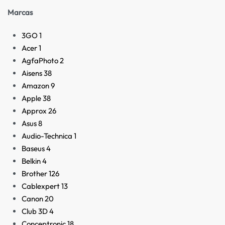
Marcas
3GO
1
Acer
1
AgfaPhoto
2
Aisens
38
Amazon
9
Apple
38
Approx
26
Asus
8
Audio-Technica
1
Baseus
4
Belkin
4
Brother
126
Cablexpert
13
Canon
20
Club 3D
4
Conceptronic
18