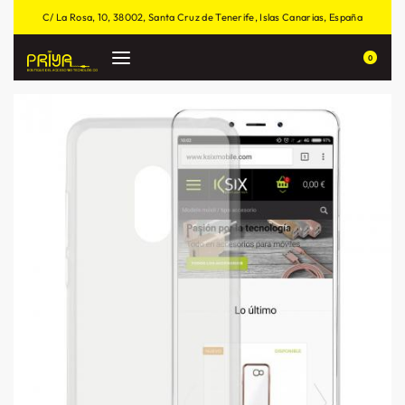
C/ La Rosa, 10, 38002, Santa Cruz de Tenerife, Islas Canarias, España
0