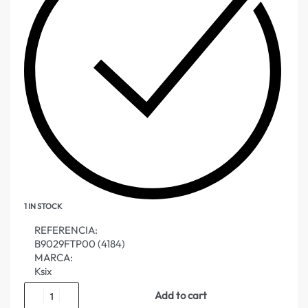
1 IN STOCK
REFERENCIA:
B9029FTP00 (4184)
MARCA:
Ksix
Add to cart