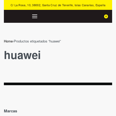
C/ La Rosa, 10, 38002, Santa Cruz de Tenerife, Islas Canarias, España
0
Home
›
Productos etiquetados “huawei”
huawei
Marcas