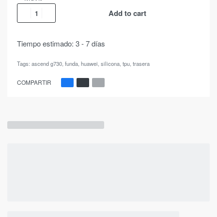
Add to cart
Tiempo estimado:
3 - 7 días
Tags:
ascend g730
,
funda
,
huawei
,
silicona
,
tpu
,
trasera
COMPARTIR