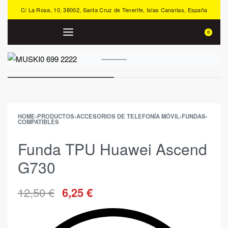
C/ La Rosa, 10, 38002, Santa Cruz de Tenerife, Islas Canarias, España
0
HOME
›
PRODUCTOS
›
ACCESORIOS DE TELEFONÍA MÓVIL
›
FUNDAS
›
COMPATIBLES
Funda TPU Huawei Ascend
G730
12,50
€
6,25
€