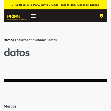
C/ La Rosa, 10, 38002, Santa Cruz de Tenerife, Islas Canarias, España
0
Home
›
Productos etiquetados “datos”
datos
Marcas