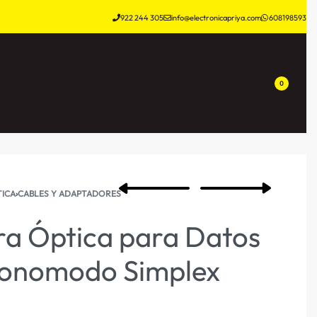
922 244 305
info@electronicapriya.com
608198593
0
ICA
›
CABLES Y ADAPTADORES
ra Óptica para Datos
onomodo Simplex