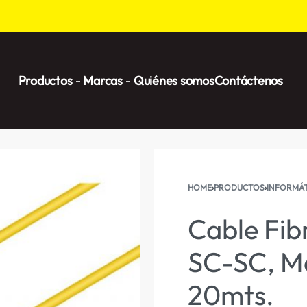
Productos
Marcas
Quiénes somos
Contáctenos
HOME
›
PRODUCTOS
›
INFORMÁT
Cable Fib
SC-SC, M
20mts.