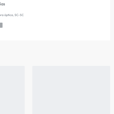
días
bra óptica
,
SC-SC