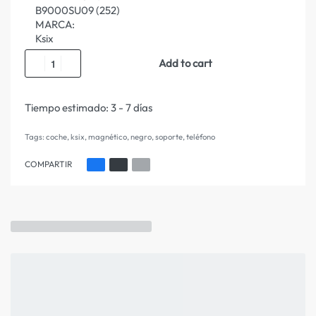
B9000SU09 (252)
MARCA:
Ksix
Add to cart
Tiempo estimado:
3 - 7 días
Tags:
coche
,
ksix
,
magnético
,
negro
,
soporte
,
teléfono
COMPARTIR