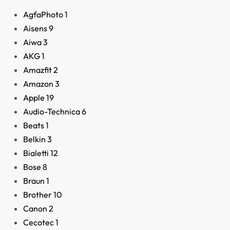
AgfaPhoto
1
Aisens
9
Aiwa
3
AKG
1
Amazfit
2
Amazon
3
Apple
19
Audio-Technica
6
Beats
1
Belkin
3
Bialetti
12
Bose
8
Braun
1
Brother
10
Canon
2
Alfombrilla para Ratón
Cecotec
1
con Gel