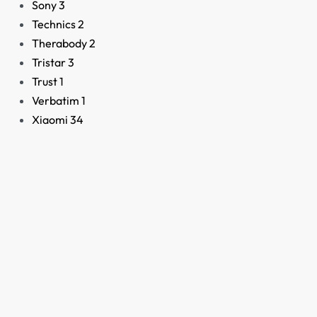
Sony
3
Technics
2
Therabody
2
Tristar
3
Altavoz Bluetooth
Trust
1
Harman Kardon Luna
Verbatim
1
Negro
Xiaomi
34
188,70
€