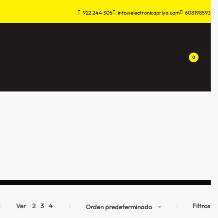
922 244 305
info@electronicapriya.com
608198593
0
Filtros
Ver
2
3
4
Orden predeterminado