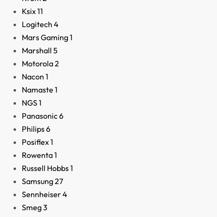
Ksix
11
Logitech
4
Altavoz Apple HomePo
mini
Mars Gaming
1
Marshall
5
109,00
€
Motorola
2
Nacon
1
Namaste
1
NGS
1
Panasonic
6
Philips
6
Posiflex
1
Rowenta
1
Russell Hobbs
1
Samsung
27
Sennheiser
4
Smeg
3