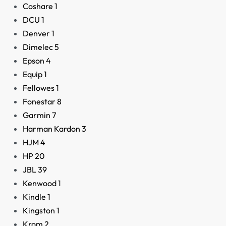
Coshare
1
7,90
€
DCU
1
Denver
1
Dimelec
5
Epson
4
Equip
1
Fellowes
1
Fonestar
8
Garmin
7
Harman Kardon
3
HJM
4
HP
20
AGOTADO
JBL
39
Kenwood
1
Kindle
1
Kingston
1
Krom
2