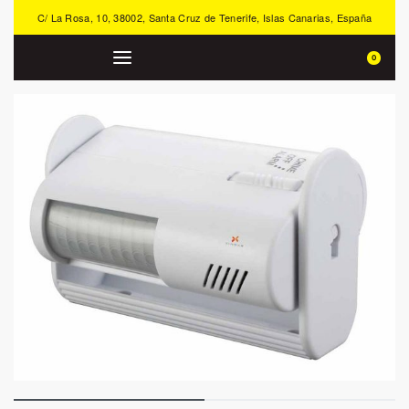
C/ La Rosa, 10, 38002, Santa Cruz de Tenerife, Islas Canarias, España
0