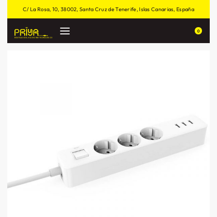
C/ La Rosa, 10, 38002, Santa Cruz de Tenerife, Islas Canarias, España
0