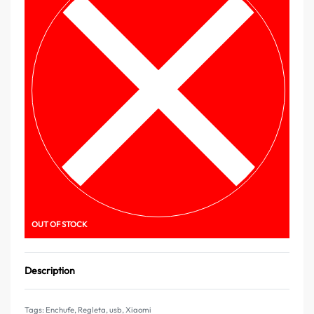
OUT OF STOCK
Description
Tags:
Enchufe
,
Regleta
,
usb
,
Xiaomi