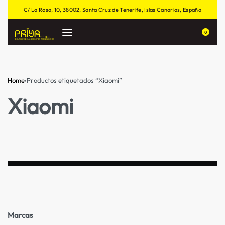
C/ La Rosa, 10, 38002, Santa Cruz de Tenerife, Islas Canarias, España
0
Home
›
Productos etiquetados “Xiaomi”
Xiaomi
Marcas