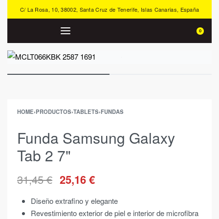
C/ La Rosa, 10, 38002, Santa Cruz de Tenerife, Islas Canarias, España
0
HOME
›
PRODUCTOS
›
TABLETS
›
FUNDAS
Funda Samsung Galaxy
Tab 2 7"
31,45
€
25,16
€
Diseño extrafino y elegante
Revestimiento exterior de piel e interior de microfibra