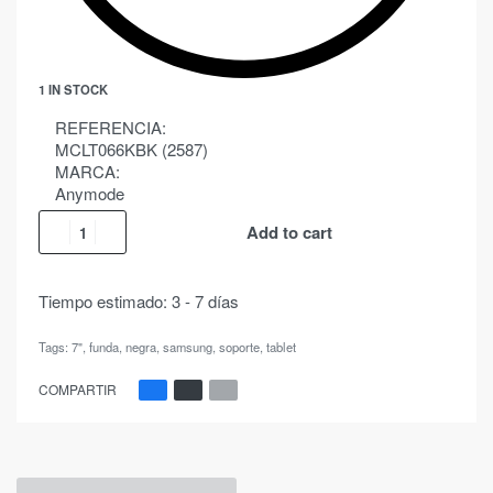
1 IN STOCK
REFERENCIA:
MCLT066KBK (2587)
MARCA:
Anymode
Add to cart
Tiempo estimado:
3 - 7 días
Tags:
7"
,
funda
,
negra
,
samsung
,
soporte
,
tablet
COMPARTIR