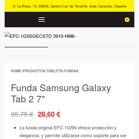
C/ La Rosa, 10, 38002, Santa Cruz de Tenerife, Islas Canarias, España
0
HOME
›
PRODUCTOS
›
TABLETS
›
FUNDAS
Funda Samsung Galaxy
Tab 2 7"
35,75
€
28,60
€
La funda original EFC-1G5N ofrece protección y
elegancia, y permite utilizarse como soporte para ver