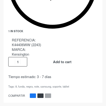
1 IN STOCK
REFERENCIA:
K44406WW (2243)
MARCA:
Kensington
Add to cart
Tiempo estimado:
3 - 7 días
Tags:
8
,
funda
,
negra
,
note
,
samsung
,
soporte
,
tablet
COMPARTIR