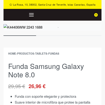
C/ La Rosa, 10, 38002, Santa Cruz de Tenerife, Islas Canarias, España
0
HOME
›
PRODUCTOS
›
TABLETS
›
FUNDAS
Funda Samsung Galaxy
Note 8.0
29,95
€
26,96
€
Funda con soporte elegante y protectora
Suave interior de microfibra que protee la pantalla