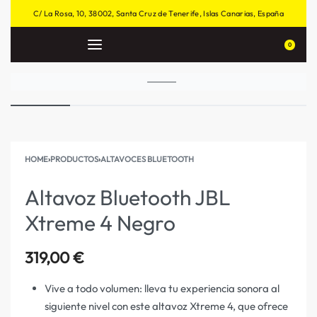
C/ La Rosa, 10, 38002, Santa Cruz de Tenerife, Islas Canarias, España
0
HOME
›
PRODUCTOS
›
ALTAVOCES BLUETOOTH
Altavoz Bluetooth JBL
Xtreme 4 Negro
319,00
€
Vive a todo volumen: lleva tu experiencia sonora al
siguiente nivel con este altavoz Xtreme 4, que ofrece