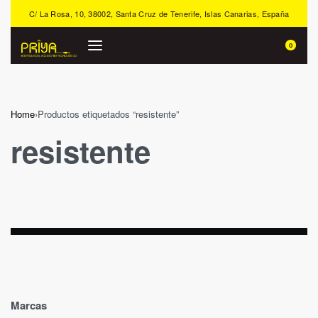
C/ La Rosa, 10, 38002, Santa Cruz de Tenerife, Islas Canarias, España
0
Home
›
Productos etiquetados “resistente”
resistente
Marcas