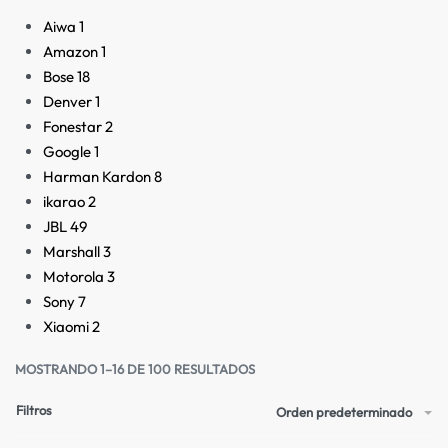
Aiwa
1
Amazon
1
Bose
18
Denver
1
Fonestar
2
Google
1
Harman Kardon
8
ikarao
2
JBL
49
Marshall
3
Motorola
3
Sony
7
Xiaomi
2
MOSTRANDO 1–16 DE 100 RESULTADOS
Filtros
Orden predeterminado