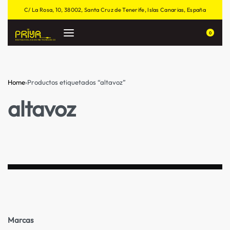
C/ La Rosa, 10, 38002, Santa Cruz de Tenerife, Islas Canarias, España
0
Home
›
Productos etiquetados “altavoz”
altavoz
Marcas