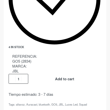
4 IN STOCK
REFERENCIA:
GO5 (2834)
MARCA:
JBL
Add to cart
Tiempo estimado:
3 - 7 días
Tags:
altavoz
,
Auracast
,
bluetooth
,
GO5
,
JBL
,
Luces Led
,
Squad