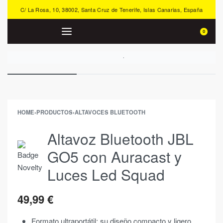
C/ La Rosa, 10, 38002, Santa Cruz de Tenerife, Islas Canarias, España
0
HOME
›
PRODUCTOS
›
ALTAVOCES BLUETOOTH
Altavoz Bluetooth JBL
GO5 con Auracast y
Luces Led Squad
49,99
€
Formato ultraportátil: su diseño compacto y ligero