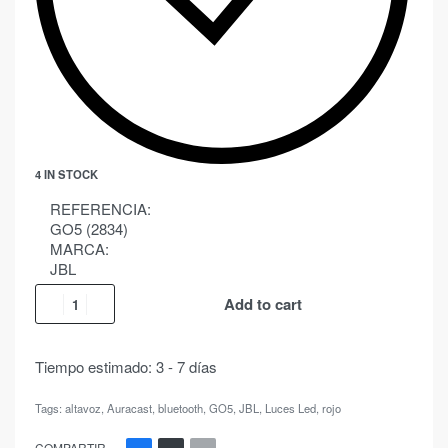
4 IN STOCK
REFERENCIA:
GO5 (2834)
MARCA:
JBL
Add to cart
Tiempo estimado:
3 - 7 días
Tags:
altavoz
,
Auracast
,
bluetooth
,
GO5
,
JBL
,
Luces Led
,
rojo
COMPARTIR