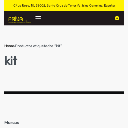
C/ La Rosa, 10, 38002, Santa Cruz de Tenerife, Islas Canarias, España
0
Home
›
Productos etiquetados “kit”
kit
Marcas