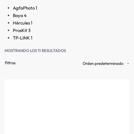
AgfaPhoto
1
Boya
4
Hércules
1
ProsKit
3
TP-LINK
1
MOSTRANDO LOS 11 RESULTADOS
Filtros
Orden predeterminado