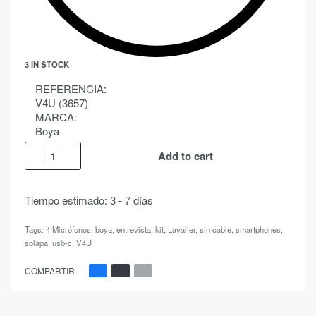
3 IN STOCK
REFERENCIA:
V4U (3657)
MARCA:
Boya
Add to cart
Tiempo estimado:
3 - 7 días
Tags:
4 Micrófonos
,
boya
,
entrevista
,
kit
,
Lavalier
,
sin cable
,
smartphones
,
solapa
,
usb-c
,
V4U
COMPARTIR