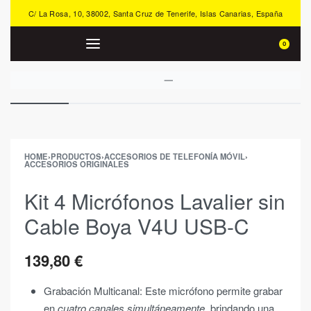
C/ La Rosa, 10, 38002, Santa Cruz de Tenerife, Islas Canarias, España
0
HOME
›
PRODUCTOS
›
ACCESORIOS DE TELEFONÍA MÓVIL
›
ACCESORIOS ORIGINALES
Kit 4 Micrófonos Lavalier sin
Cable Boya V4U USB-C
139,80
€
Grabación Multicanal: Este micrófono permite grabar
en
cuatro canales simultáneamente
, brindando una