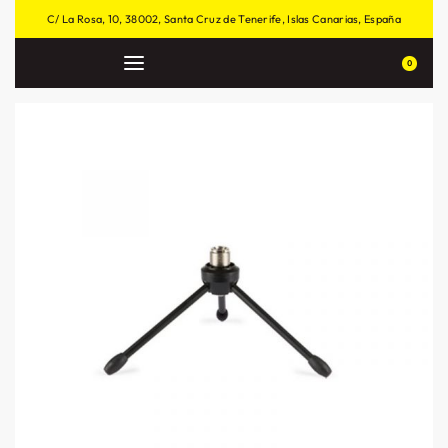
C/ La Rosa, 10, 38002, Santa Cruz de Tenerife, Islas Canarias, España
0