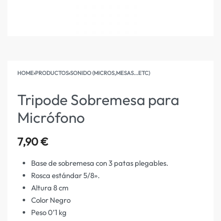
HOME
›
PRODUCTOS
›
SONIDO (MICROS,MESAS...ETC)
Tripode Sobremesa para
Micrófono
7,90
€
Base de sobremesa con 3 patas plegables.
Rosca estándar 5/8».
Altura 8 cm
Color Negro
Peso 0’1 kg