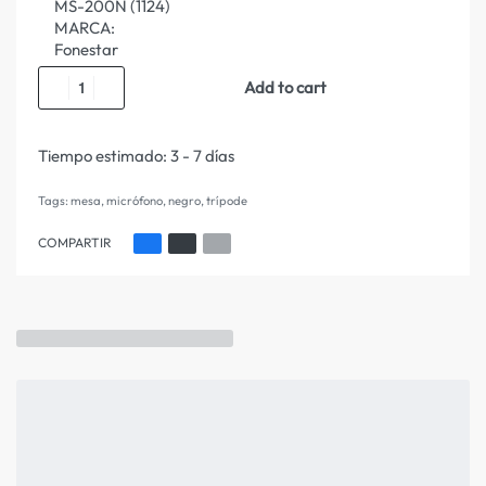
MS-200N (1124)
MARCA:
Fonestar
Add to cart
Tiempo estimado:
3 - 7 días
Tags:
mesa
,
micrófono
,
negro
,
trípode
COMPARTIR