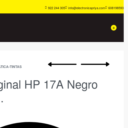
922 244 305
info@electronicapriya.com
608198593
0
TICA
›
TINTAS
ginal HP 17A Negro
.