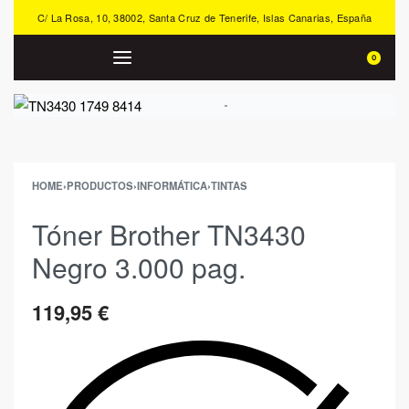
C/ La Rosa, 10, 38002, Santa Cruz de Tenerife, Islas Canarias, España
0
HOME
›
PRODUCTOS
›
INFORMÁTICA
›
TINTAS
Tóner Brother TN3430
Negro 3.000 pag.
119,95
€