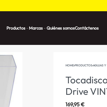
Productos
Marcas
Quiénes somos
Contáctenos
HOME
›
PRODUCTOS
›
AGUJAS Y
Tocadisco
Drive VIN
169,95
€