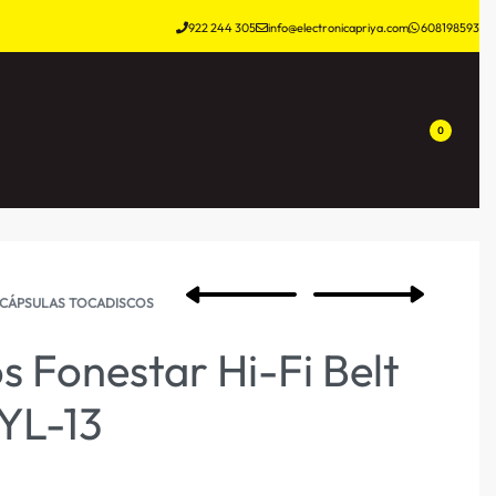
922 244 305
info@electronicapriya.com
608198593
0
 CÁPSULAS TOCADISCOS
s Fonestar Hi-Fi Belt
YL-13