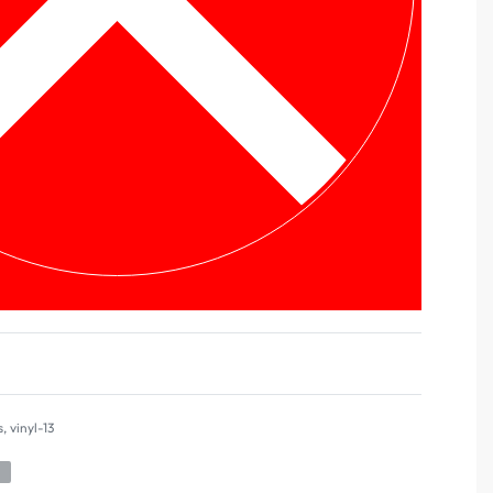
s
,
vinyl-13