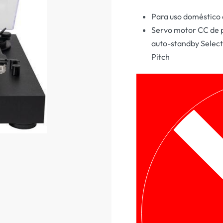
Para uso doméstico 
Servo motor CC de p
auto-standby Selecto
Pitch