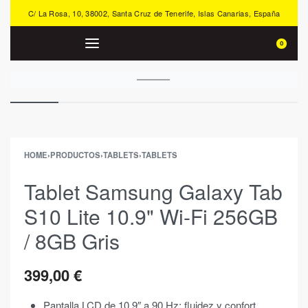
C/ La Rosa, 10, 38002, Santa Cruz de Tenerife, Islas Canarias, España
0
HOME
›
PRODUCTOS
›
TABLETS
›
TABLETS
Tablet Samsung Galaxy Tab
S10 Lite 10.9" Wi-Fi 256GB
/ 8GB Gris
399,00
€
Pantalla LCD de 10,9″ a 90 Hz: fluidez y confort