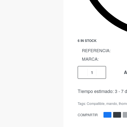
6 IN STOCK
REFERENCIA:
MARCA:
A
Tiempo estimado:
3 - 7 
Tags:
Compatible
,
mando
,
thom
COMPARTIR