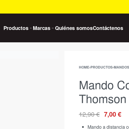
Productos
Marcas
Quiénes somos
Contáctenos
HOME
›
PRODUCTOS
›
MANDO
Mando Co
Thomson
12,90
€
7,00
€
Mando a distancia 