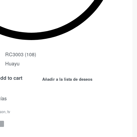
RC3003 (108)
Huayu
dd to cart
Añadir a la lista de deseos
días
son
,
tv