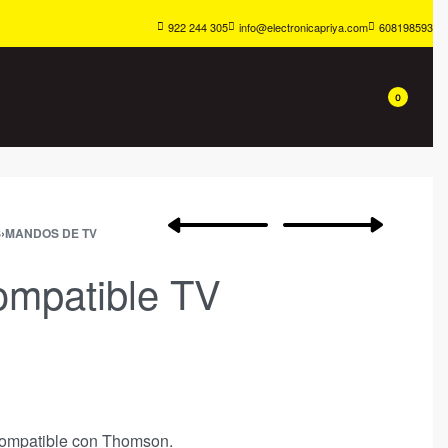
922 244 305
info@electronicapriya.com
608198593
0
S
›
MANDOS DE TV
mpatible TV
compatible con Thomson.