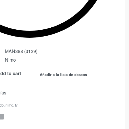
MAN388 (3129)
Nimo
dd to cart
Añadir a la lista de deseos
días
do
,
nimo
,
tv