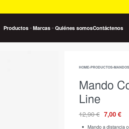
Productos
Marcas
Quiénes somos
Contáctenos
HOME
›
PRODUCTOS
›
MANDO
Mando Com
Line
12,90
€
7,00
€
Mando a distancia co