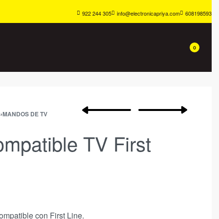
922 244 305
info@electronicapriya.com
608198593
0
S
›
MANDOS DE TV
patible TV First
mpatible con First Line.