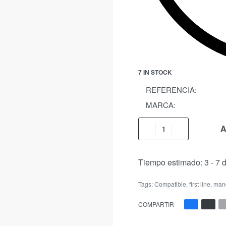
7 IN STOCK
REFERENCIA:
MARCA:
A
Tiempo estimado:
3 - 7 
Tags:
Compatible
,
first line
,
man
COMPARTIR