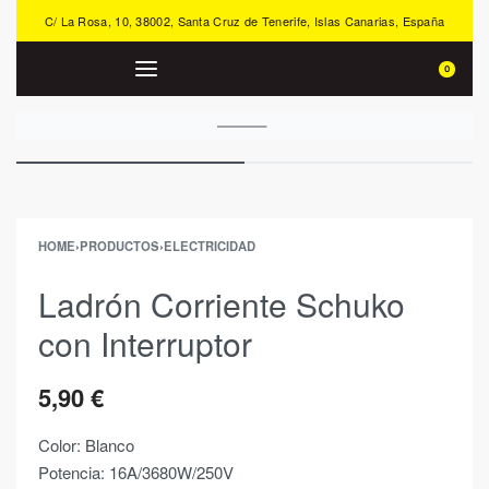
C/ La Rosa, 10, 38002, Santa Cruz de Tenerife, Islas Canarias, España
0
HOME
›
PRODUCTOS
›
ELECTRICIDAD
Ladrón Corriente Schuko
con Interruptor
5,90
€
Color: Blanco
Potencia: 16A/3680W/250V