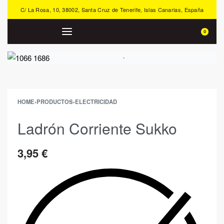
C/ La Rosa, 10, 38002, Santa Cruz de Tenerife, Islas Canarias, España
0
HOME
›
PRODUCTOS
›
ELECTRICIDAD
Ladrón Corriente Sukko
3,95
€