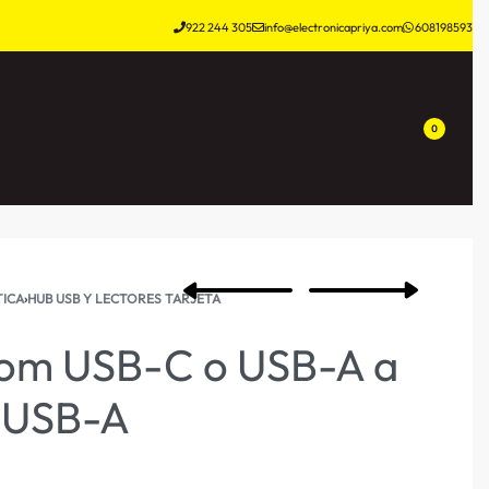
922 244 305
info@electronicapriya.com
608198593
0
ICA
›
HUB USB Y LECTORES TARJETA
com USB-C o USB-A a
 USB-A‎