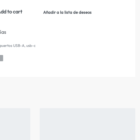
dd to cart
Añadir a la lista de deseos
días
puertos USB-A‎
,
usb-c