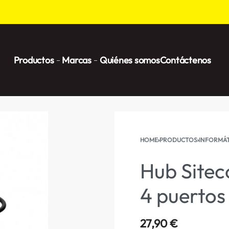
Productos
Marcas
Quiénes somos
Contáctenos
HOME
›
PRODUCTOS
›
INFORMÁT
Hub Site
4 puertos
27,90
€