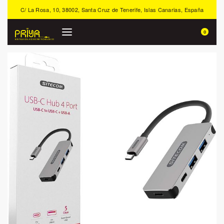
C/ La Rosa, 10, 38002, Santa Cruz de Tenerife, Islas Canarias, España
0