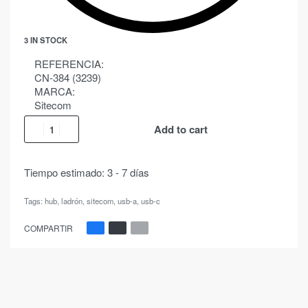
3 IN STOCK
REFERENCIA:
CN-384 (3239)
MARCA:
Sitecom
Add to cart
Tiempo estimado:
3 - 7 días
Tags:
hub
,
ladrón
,
sitecom
,
usb-a
,
usb-c
COMPARTIR