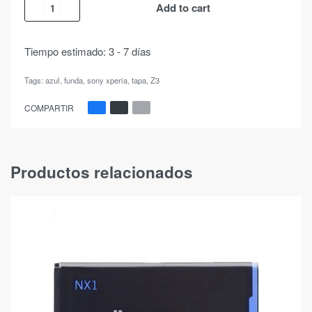
Add to cart
Tiempo estimado:
3 - 7 días
Tags:
azul
,
funda
,
sony xperia
,
tapa
,
Z3
COMPARTIR
Productos relacionados