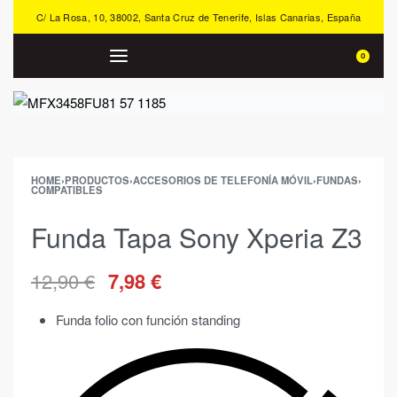
C/ La Rosa, 10, 38002, Santa Cruz de Tenerife, Islas Canarias, España
0
HOME
›
PRODUCTOS
›
ACCESORIOS DE TELEFONÍA MÓVIL
›
FUNDAS
›
COMPATIBLES
Funda Tapa Sony Xperia Z3
12,90
€
7,98
€
Funda folio con función standing