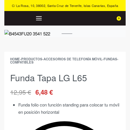
C/ La Rosa, 10, 38002, Santa Cruz de Tenerife, Islas Canarias, España
0
HOME
›
PRODUCTOS
›
ACCESORIOS DE TELEFONÍA MÓVIL
›
FUNDAS
›
COMPATIBLES
Funda Tapa LG L65
12,95
€
6,48
€
Funda folio con función standing para colocar tu móvil
en posición horizontal