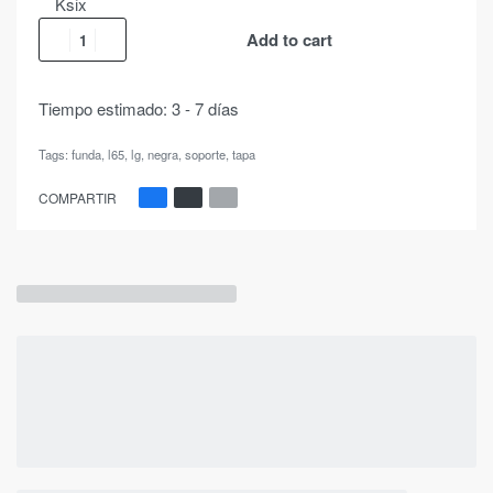
Ksix
Add to cart
Tiempo estimado:
3 - 7 días
Tags:
funda
,
l65
,
lg
,
negra
,
soporte
,
tapa
COMPARTIR