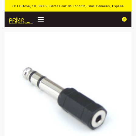
C/ La Rosa, 10, 38002, Santa Cruz de Tenerife, Islas Canarias, España
0