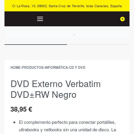
C/ La Rosa, 10, 38002, Santa Cruz de Tenerife, Islas Canarias, España
0
HOME
›
PRODUCTOS
›
INFORMÁTICA
›
CD Y DVD
DVD Externo Verbatim
DVD±RW Negro
38,95
€
El complemento perfecto para conectar portátiles,
ultrabooks y netbooks sin una unidad de disco. La