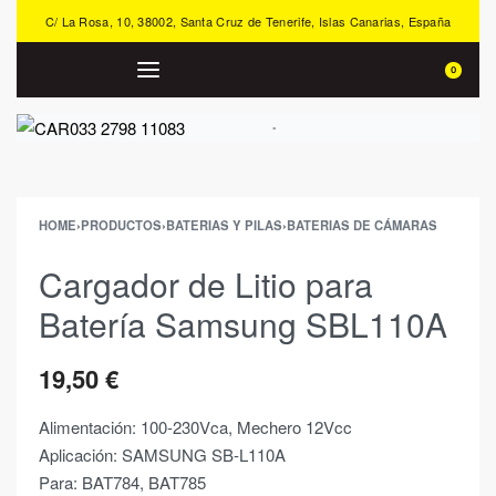
C/ La Rosa, 10, 38002, Santa Cruz de Tenerife, Islas Canarias, España
0
HOME
›
PRODUCTOS
›
BATERIAS Y PILAS
›
BATERIAS DE CÁMARAS
Cargador de Litio para
Batería Samsung SBL110A
19,50
€
Alimentación: 100-230Vca, Mechero 12Vcc
Aplicación: SAMSUNG SB-L110A
Para: BAT784, BAT785