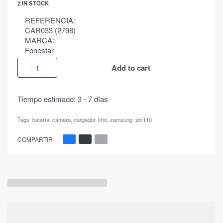
2 IN STOCK
REFERENCIA:
CAR033 (2798)
MARCA:
Fonestar
Add to cart
Tiempo estimado:
3 - 7 días
Tags:
bateria
,
cámara
,
cargador
,
litio
,
samsung
,
sbl110
COMPARTIR