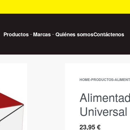
Productos
Marcas
Quiénes somos
Contáctenos
HOME
›
PRODUCTOS
›
ALIMEN
Alimentad
Universal
23,95
€