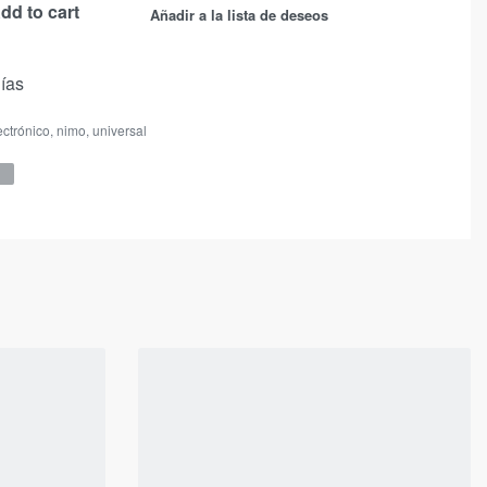
dd to cart
Añadir a la lista de deseos
días
ectrónico
,
nimo
,
universal