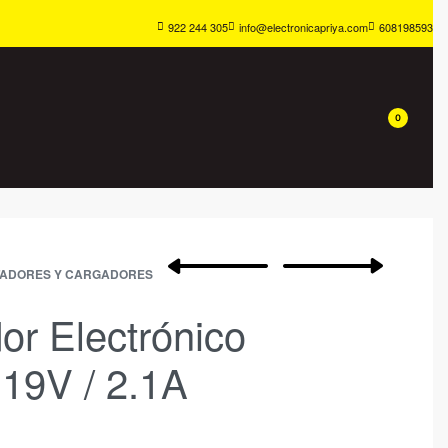
922 244 305
info@electronicapriya.com
608198593
0
TADORES Y CARGADORES
or Electrónico
 19V / 2.1A