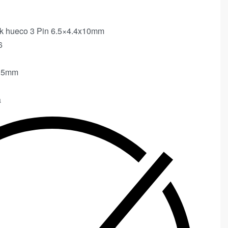
ck hueco 3 Pin 6.5×4.4x10mm
6
8.5mm
a