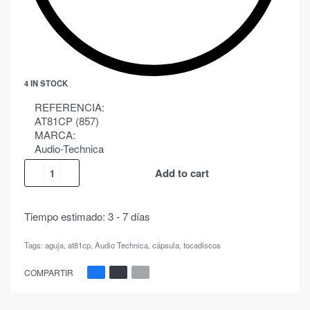
4 IN STOCK
REFERENCIA:
AT81CP (857)
MARCA:
Audio-Technica
Add to cart
Tiempo estimado:
3 - 7 días
Tags:
aguja
,
at81cp
,
Audio Technica
,
cápsula
,
tocadiscos
COMPARTIR