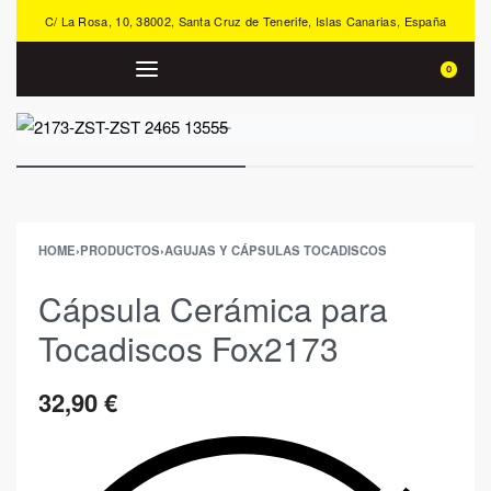
C/ La Rosa, 10, 38002, Santa Cruz de Tenerife, Islas Canarias, España
0
HOME
›
PRODUCTOS
›
AGUJAS Y CÁPSULAS TOCADISCOS
Cápsula Cerámica para
Tocadiscos Fox2173
32,90
€