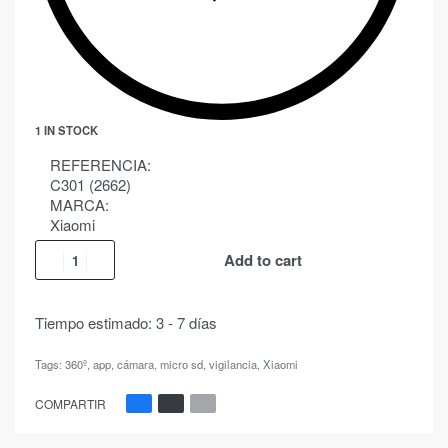
1 IN STOCK
REFERENCIA:
C301 (2662)
MARCA:
Xiaomi
Add to cart
Tiempo estimado:
3 - 7 días
Tags:
360º
,
app
,
cámara
,
micro sd
,
vigilancia
,
Xiaomi
COMPARTIR