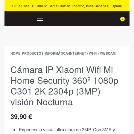
C/ La Rosa, 10, 38002, Santa Cruz de Tenerife, Islas Canarias, España
0
HOME
›
PRODUCTOS
›
INFORMÁTICA
›
INTERNET / WI-FI / WEBCAM
Cámara IP Xiaomi Wifi Mi
Home Security 360º 1080p
C301 2K 2304p (3MP)
visión Nocturna
39,90
€
Experiencia visual ultra clara de 3MP. Con 3MP y