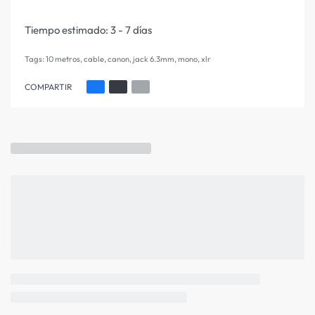
Tiempo estimado:
3 - 7 días
Tags:
10 metros
,
cable
,
canon
,
jack 6.3mm
,
mono
,
xlr
COMPARTIR