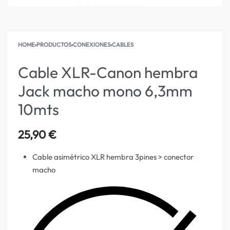
HOME
›
PRODUCTOS
›
CONEXIONES
›
CABLES
Cable XLR-Canon hembra
Jack macho mono 6,3mm
10mts
25,90
€
Cable asimétrico XLR hembra 3pines > conector
macho