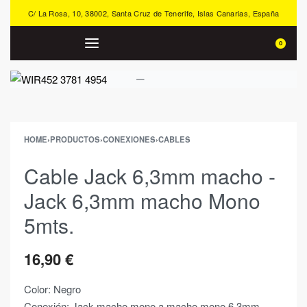
C/ La Rosa, 10, 38002, Santa Cruz de Tenerife, Islas Canarias, España
0
HOME
›
PRODUCTOS
›
CONEXIONES
›
CABLES
Cable Jack 6,3mm macho -
Jack 6,3mm macho Mono
5mts.
16,90
€
Color: Negro
Conexión: Jack macho mono a macho mono 6,3mm