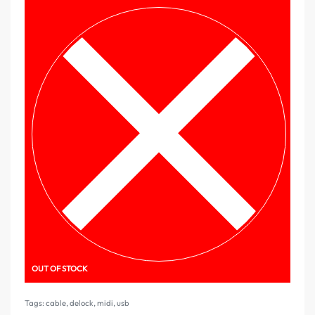
OUT OF STOCK
Tags:
cable
,
delock
,
midi
,
usb