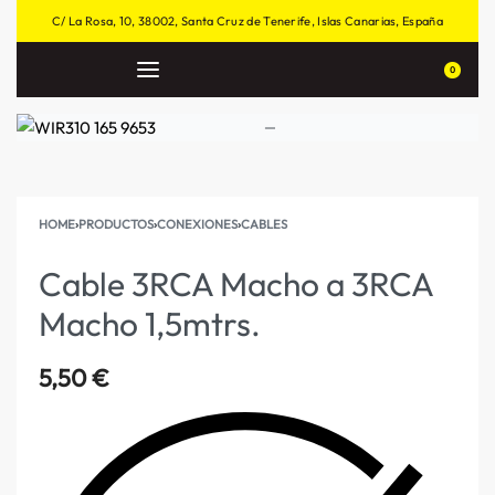
C/ La Rosa, 10, 38002, Santa Cruz de Tenerife, Islas Canarias, España
0
HOME
›
PRODUCTOS
›
CONEXIONES
›
CABLES
Cable 3RCA Macho a 3RCA
Macho 1,5mtrs.
5,50
€