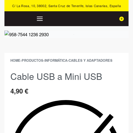
C/ La Rosa, 10, 38002, Santa Cruz de Tenerife, Islas Canarias, España
0
HOME
›
PRODUCTOS
›
INFORMÁTICA
›
CABLES Y ADAPTADORES
Cable USB a Mini USB
4,90
€