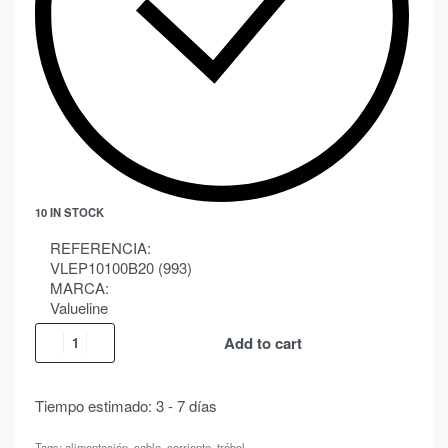
10 IN STOCK
REFERENCIA:
VLEP10100B20 (993)
MARCA:
Valueline
Add to cart
Tiempo estimado:
3 - 7 días
Tags:
alimentación
,
cable
,
corriente
,
trébol