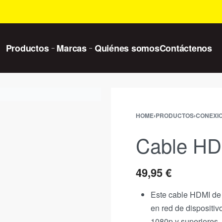
Productos
Marcas
Quiénes somos
Contáctenos
HOME
›
PRODUCTOS
›
CONEXI
Cable HD
49,95
€
Este cable HDMI de 
en red de dispositiv
1080p y superiores,