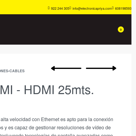
922 244 305
info@electronicapriya.com
608198593
0
ONES
›
CABLES
MI - HDMI 25mts.
alta velocidad con Ethernet es apto para la conexión
os y es capaz de gestionar resoluciones de vídeo de
 incluyendo tecnologías de pantalla avanzadas como