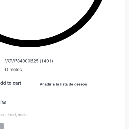
VGVP34000B25 (1401)
Dimelec
dd to cart
Añadir a la lista de deseos
días
able
,
hdmi
,
macho